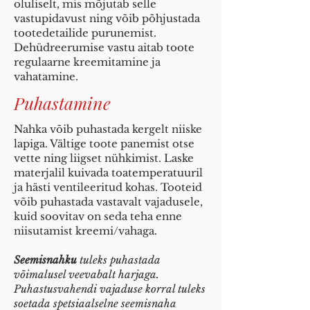
oluliselt, mis mõjutab selle
vastupidavust ning võib põhjustada
tootedetailide purunemist.
Dehüdreerumise vastu aitab toote
regulaarne kreemitamine ja
vahatamine.
Puhastamine
Nahka võib puhastada kergelt niiske
lapiga. Vältige toote panemist otse
vette ning liigset nühkimist. Laske
materjalil kuivada toatemperatuuril
ja hästi ventileeritud kohas. Tooteid
võib puhastada vastavalt vajadusele,
kuid soovitav on seda teha enne
niisutamist kreemi/vahaga.
Seemisnahku
tuleks puhastada
võimalusel veevabalt harjaga.
Puhastusvahendi vajaduse korral tuleks
soetada spetsiaalselne seemisnaha