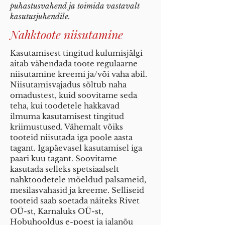
puhastusvahend ja toimida vastavalt
kasutusjuhendile.
Nahktoote niisutamine
Kasutamisest tingitud kulumisjälgi
aitab vähendada toote regulaarne
niisutamine kreemi ja/või vaha abil.
Niisutamisvajadus sõltub naha
omadustest, kuid soovitame seda
teha, kui toodetele hakkavad
ilmuma kasutamisest tingitud
kriimustused. Vähemalt võiks
tooteid niisutada iga poole aasta
tagant. Igapäevasel kasutamisel iga
paari kuu tagant. Soovitame
kasutada selleks spetsiaalselt
nahktoodetele mõeldud palsameid,
mesilasvahasid ja kreeme. Selliseid
tooteid saab soetada näiteks Rivet
OÜ-st, Karnaluks OÜ-st,
Hobuhooldus e-poest ja jalanõu