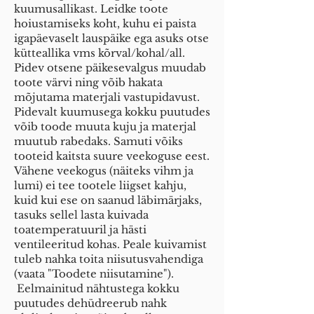
kuumusallikast. Leidke toote
hoiustamiseks koht, kuhu ei paista
igapäevaselt lauspäike ega asuks otse
kütteallika vms kõrval/kohal/all.
Pidev otsene päikesevalgus muudab
toote värvi ning võib hakata
mõjutama materjali vastupidavust.
Pidevalt kuumusega kokku puutudes
võib toode muuta kuju ja materjal
muutub rabedaks. Samuti võiks
tooteid kaitsta suure veekoguse eest.
Vähene veekogus (näiteks vihm ja
lumi) ei tee tootele liigset kahju,
kuid kui ese on saanud läbimärjaks,
tasuks sellel lasta kuivada
toatemperatuuril ja hästi
ventileeritud kohas. Peale kuivamist
tuleb nahka toita niisutusvahendiga
(vaata "Toodete niisutamine").
Eelmainitud nähtustega kokku
puutudes dehüdreerub nahk