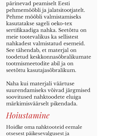
pärinevad peamiselt Eesti
pehmemööbli ja jalatsitootjatelt.
Pehme mööbli valmistamiseks
kasutatakse sageli oeko-tex
sertifikaadiga nahka. Seetõttu on
meie tootevalikus ka sellistest
nahkadest valmistatud esemeid.
See tähendab, et materjal on
toodetud keskkonnasõbralikumate
tootmismeetodite abil ja on
seetõttu kasutajasõbralikum.
Naha kui materjali väärtuse
suurendamiseks võivad järgmised
soovitused nahktoodete eluiga
märkimisväärselt pikendada.
Hoiustamine
Hoidke oma nahktooteid eemale
otsesest päikesevalgusest ja